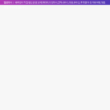
헬로타이
ㅣ 태국현지 직접 법인 운영, 방콕,파타야,치앙마이,칸차나부리, 라용,후아힌, 푸켓,팡아 등 자유여행, 맞춤
여행, 레저여행 전문서비스